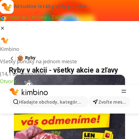
Aktuálne letáky vždy po ruke
Pridať do Chrome - ZADARMO
Kimbino
Ryby
Všetky ponuky na jednom mieste
Ryby v akcii - všetky akcie a zľavy
(14,1 tis. hodnotení)
Otvoriť
Hľadajte obchody, kategórie, produkty...
Zvoľte mesto