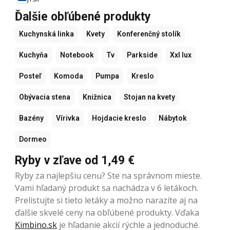
Ďalšie obľúbené produkty
Kuchynská linka
Kvety
Konferenčný stolík
Kuchyňa
Notebook
Tv
Parkside
Xxl lux
Posteľ
Komoda
Pumpa
Kreslo
Obývacia stena
Knižnica
Stojan na kvety
Bazény
Vírivka
Hojdacie kreslo
Nábytok
Dormeo
Ryby v zľave od 1,49 €
Ryby za najlepšiu cenu? Ste na správnom mieste.
Vami hľadaný produkt sa nachádza v 6 letákoch.
Prelistujte si tieto letáky a možno narazíte aj na
ďalšie skvelé ceny na obľúbené produkty. Vďaka
Kimbino.sk
je hľadanie akcií rýchle a jednoduché.