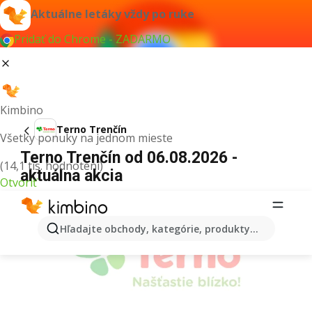
Aktuálne letáky vždy po ruke
Pridať do Chrome - ZADARMO
Kimbino
Terno Trenčín
Všetky ponuky na jednom mieste
Terno Trenčín od 06.08.2026 -
(14,1 tis. hodnotení)
aktuálna akcia
Otvoriť
REKLAMA
Hľadajte obchody, kategórie, produkty...