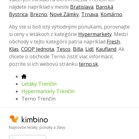
nájdete napríklad v meste
Bratislava
,
Banská
Bystrica
,
Brezno
,
Nové Zámky
,
Trnava
,
Komárno
.
Aby ste si boli istý výhodnými ponukami, porovnajte
si ceny v letákoch z kategórie
Hypermarkety
. Medzi
obchody v tejto kategórii patria napríklad
Fresh
,
Klas
,
COOP Jednota
,
Tesco
,
Billa
,
Lidl
,
Kaufland
. Ak
chcete o obchode Terno zistiť viac informácií,
pozrite si ich webovú stránku
terno.sk
.
Letáky Trenčín
Hypermarkety Trenčín
Terno Trenčín
Najnovšie letáky, ponuky a zľavy