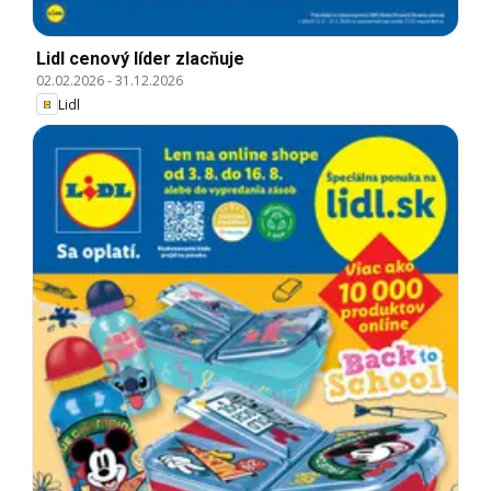
Lidl cenový líder zlacňuje
02.02.2026
-
31.12.2026
Lidl