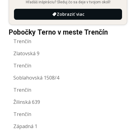
Hľadáš inšpiráciu? Sleduj čo sa deje v tvojom okolí!
Zobraziť viac
Pobočky Terno v meste Trenčín
Trenčín
Zlatovská 9
Trenčín
Soblahovská 1508/4
Trenčín
Žilinská 639
Trenčín
Západná 1