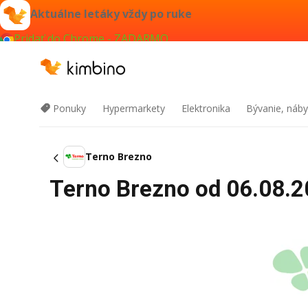
Aktuálne letáky vždy po ruke
Pridať do Chrome - ZADARMO
Ponuky
Hypermarkety
Elektronika
Bývanie, náby
Terno Brezno
Terno Brezno od 06.08.20