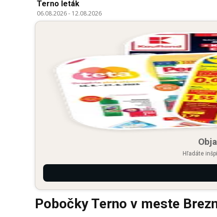
Terno leták
06.08.2026
-
12.08.2026
Obja
Hľadáte inšp
Pobočky Terno v meste Brez