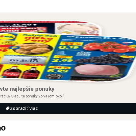
vte najlepšie ponuky
iráciu? Sledujte ponuky vo vašom okolí!
Zobraziť viac
no