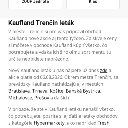
COOP Jednota
Klas
Kaufland Trenčín leták
V meste Trenčín si pre vás pripravil obchod
Kaufland nové akcie aj tento týždeň. Za skvelé ceny
si môžete v obchode Kaufland kúpiť všetko, čo
potrebujete a vďaka ich širokému sortimentu tu
určite neobídete naprázdno.
Nový Kaufland leták u nás nájdete už dnes
zde
a
akcie platia od 06.08.2026. Okrem mesta Trenčín, sa
prevádzky Kaufland nachádzajú aj v mestách
Bratislava
,
Trnava
,
Košice
,
Banská Bystrica
,
Michalovce
,
Prešov
a ďalších.
V prípade, že ste v Kaufland letáku nenašli všetko,
čo potrebujete, pozrite si aj ďalšie letáky obchodov
z kategórie
Hypermarkety
, ako napríklad
Fresh
,