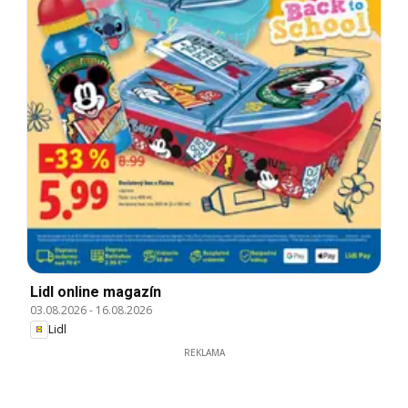
Lidl online magazín
03.08.2026
-
16.08.2026
Lidl
REKLAMA