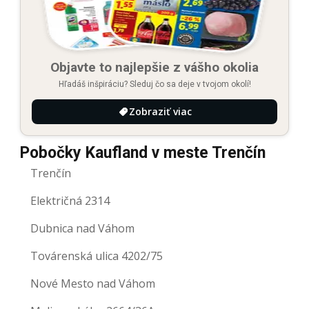
Objavte to najlepšie z vášho okolia
Hľadáš inšpiráciu? Sleduj čo sa deje v tvojom okolí!
Zobraziť viac
Pobočky Kaufland v meste Trenčín
Trenčín
Električná 2314
Dubnica nad Váhom
Továrenská ulica 4202/75
Nové Mesto nad Váhom