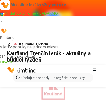
Aktuálne letáky vždy po ruke
Pridať do Chrome - ZADARMO
Kimbino
Kaufland Trenčín
Všetky ponuky na jednom mieste
Kaufland Trenčín leták - aktuálny a
(14,1 tis. hodnotení)
budúci týždeň
Otvoriť
REKLAMA
Hľadajte obchody, kategórie, produkty...