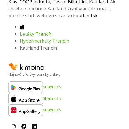
Klas
,
COOP Jednota
,
Tesco
,
Billa
,
Lidl
,
Kaufland
. Ak
chcete o obchode Kaufland zistiť viac informácií,
pozrite si ich webovú stránku
kaufland.sk
.
Letáky Trenčín
Hypermarkety Trenčín
Kaufland Trenčín
Najnovšie letáky, ponuky a zľavy
Stiahnuť v
Stiahnuť v
Stiahnuť v