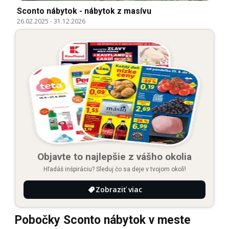
Sconto nábytok - nábytok z masívu
26.02.2025
-
31.12.2026
Objavte to najlepšie z vášho okolia
Hľadáš inšpiráciu? Sleduj čo sa deje v tvojom okolí!
Zobraziť viac
Pobočky Sconto nábytok v meste