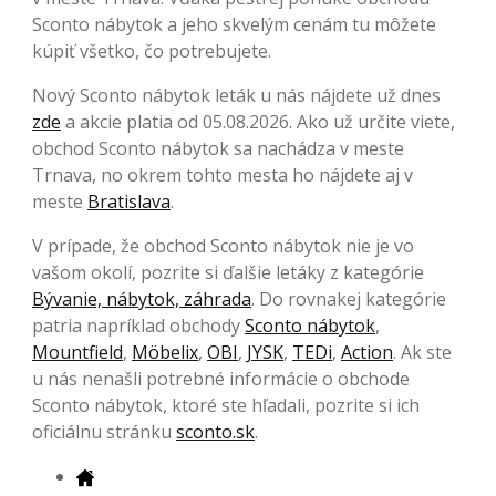
Sconto nábytok a jeho skvelým cenám tu môžete
kúpiť všetko, čo potrebujete.
Nový Sconto nábytok leták u nás nájdete už dnes
zde
a akcie platia od 05.08.2026. Ako už určite viete,
obchod Sconto nábytok sa nachádza v meste
Trnava, no okrem tohto mesta ho nájdete aj v
meste
Bratislava
.
V prípade, že obchod Sconto nábytok nie je vo
vašom okolí, pozrite si ďalšie letáky z kategórie
Bývanie, nábytok, záhrada
. Do rovnakej kategórie
patria napríklad obchody
Sconto nábytok
,
Mountfield
,
Möbelix
,
OBI
,
JYSK
,
TEDi
,
Action
. Ak ste
u nás nenašli potrebné informácie o obchode
Sconto nábytok, ktoré ste hľadali, pozrite si ich
oficiálnu stránku
sconto.sk
.