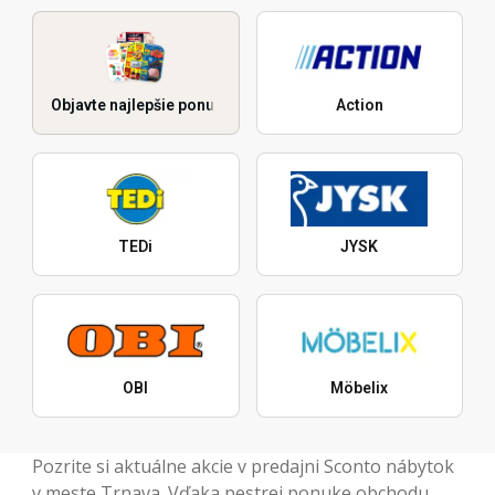
Objavte najlepšie ponuky
Action
TEDi
JYSK
OBI
Möbelix
Pozrite si aktuálne akcie v predajni Sconto nábytok
v meste Trnava. Vďaka pestrej ponuke obchodu