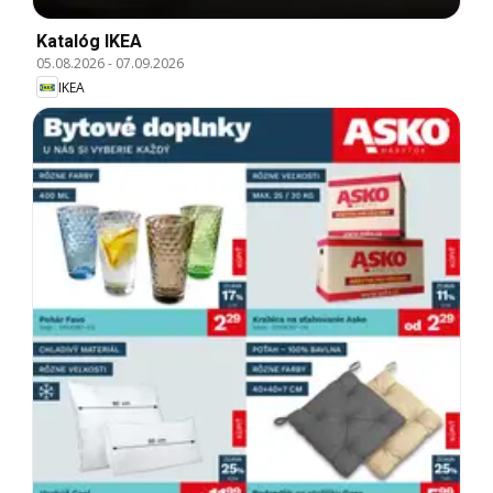
Katalóg IKEA
05.08.2026
-
07.09.2026
IKEA