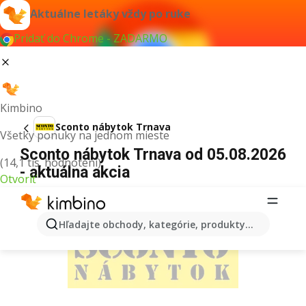
Aktuálne letáky vždy po ruke
Pridať do Chrome - ZADARMO
Kimbino
Sconto nábytok Trnava
Všetky ponuky na jednom mieste
Sconto nábytok Trnava od 05.08.2026
(14,1 tis. hodnotení)
- aktuálna akcia
Otvoriť
REKLAMA
Hľadajte obchody, kategórie, produkty...