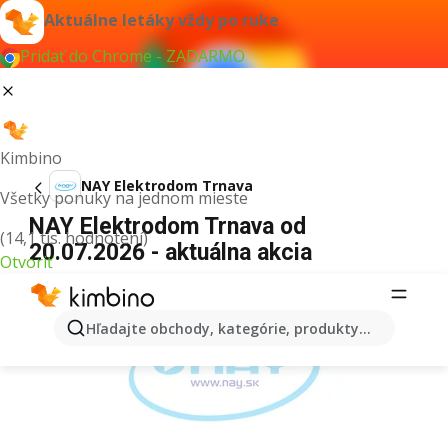
Aktuálne letáky vždy po ruke
Pridať do Chrome - ZADARMO
Kimbino
NAY Elektrodom Trnava
Všetky ponuky na jednom mieste
NAY Elektrodom Trnava od
(14,1 tis. hodnotení)
20.07.2026 - aktuálna akcia
Otvoriť
REKLAMA
Hľadajte obchody, kategórie, produkty...