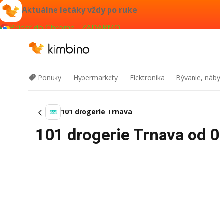
Aktuálne letáky vždy po ruke
Pridať do Chrome - ZADARMO
Ponuky
Hypermarkety
Elektronika
Bývanie, náby
101 drogerie Trnava
101 drogerie Trnava od 0