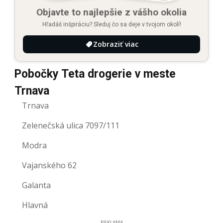
Objavte to najlepšie z vášho okolia
Hľadáš inšpiráciu? Sleduj čo sa deje v tvojom okolí!
Zobraziť viac
Pobočky Teta drogerie v meste
Trnava
Trnava
Zelenečská ulica 7097/111
Modra
Vajanského 62
Galanta
Hlavná
REKLAMA