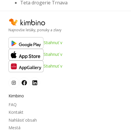
Teta drogerie Trnava
Najnovšie letáky, ponuky a zľavy
Stiahnuť v
Stiahnuť v
Stiahnuť v
Kimbino
FAQ
Kontakt
Nahlásiť obsah
Mestá