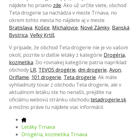
nájdete ho priamo
zde
. Ako už určite viete, obchod
Teta drogerie sa nachádza v meste Trnava, no
okrem tohto mesta ho nájdete aj v meste
Bratislava
,
Košice
,
Michalovce
,
Nové Zámky
,
Banská
Bystrica
,
Veľký Krtíš
.
V prípade, že obchod Teta drogerie nie je vo vašom
okolí, pozrite si ďalšie letáky z kategórie
Drogéria,
kozmetika
. Do rovnakej kategórie patria napríklad
obchody
LR
,
TEVOS drogérie
,
dm drogerie
,
Avon
,
Oriflame
,
101 drogerie
,
Teta drogerie
. Ak máte
vyhliadnutý tovar z obchodu Teta drogerie, ale v
aktuálnom letáku ste ho nenašli, prejdite na
oficiálnu webovú stránku obchodu
tetadrogerie.sk
a možno práve tu nájdete viac informácií.
Letáky Trnava
Drogéria, kozmetika Trnava