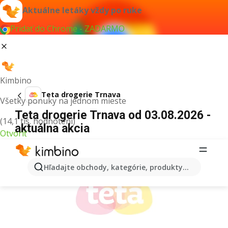
Aktuálne letáky vždy po ruke
Pridať do Chrome - ZADARMO
Kimbino
Teta drogerie Trnava
Všetky ponuky na jednom mieste
Teta drogerie Trnava od 03.08.2026 -
(14,1 tis. hodnotení)
aktuálna akcia
Otvoriť
REKLAMA
Hľadajte obchody, kategórie, produkty...