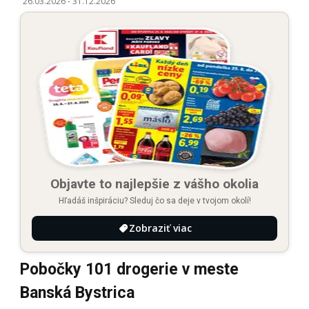
26.03.2026
-
31.12.2026
Objavte to najlepšie z vášho okolia
Hľadáš inšpiráciu? Sleduj čo sa deje v tvojom okolí!
Zobraziť viac
Pobočky 101 drogerie v meste
Banská Bystrica