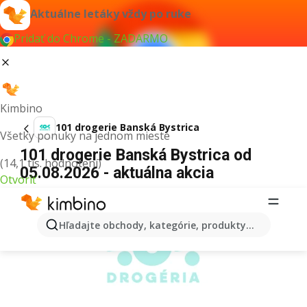
Aktuálne letáky vždy po ruke
Pridať do Chrome - ZADARMO
Kimbino
101 drogerie Banská Bystrica
Všetky ponuky na jednom mieste
101 drogerie Banská Bystrica od
(14,1 tis. hodnotení)
05.08.2026 - aktuálna akcia
Otvoriť
REKLAMA
Hľadajte obchody, kategórie, produkty...