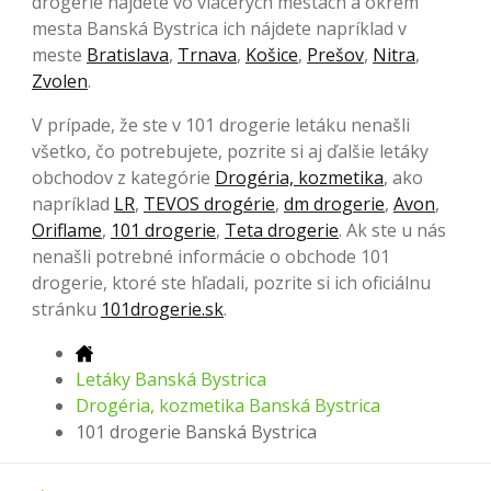
drogerie nájdete vo viacerých mestách a okrem
mesta Banská Bystrica ich nájdete napríklad v
meste
Bratislava
,
Trnava
,
Košice
,
Prešov
,
Nitra
,
Zvolen
.
V prípade, že ste v 101 drogerie letáku nenašli
všetko, čo potrebujete, pozrite si aj ďalšie letáky
obchodov z kategórie
Drogéria, kozmetika
, ako
napríklad
LR
,
TEVOS drogérie
,
dm drogerie
,
Avon
,
Oriflame
,
101 drogerie
,
Teta drogerie
. Ak ste u nás
nenašli potrebné informácie o obchode 101
drogerie, ktoré ste hľadali, pozrite si ich oficiálnu
stránku
101drogerie.sk
.
Letáky Banská Bystrica
Drogéria, kozmetika Banská Bystrica
101 drogerie Banská Bystrica