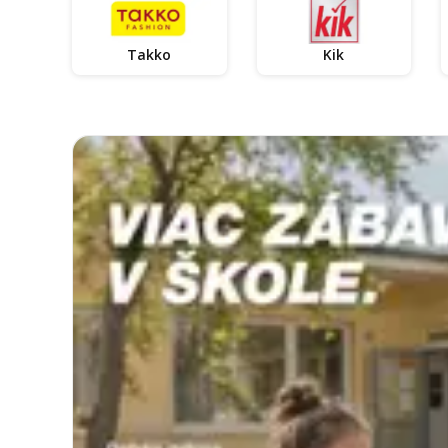
Takko
Kik