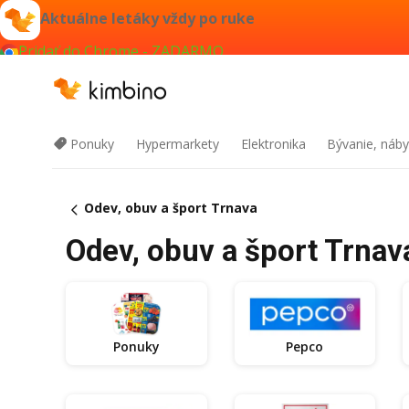
Aktuálne letáky vždy po ruke
Pridať do Chrome - ZADARMO
Ponuky
Hypermarkety
Elektronika
Bývanie, náby
Odev, obuv a šport Trnava
Odev, obuv a šport Trnava
Ponuky
Pepco