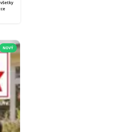
 všetky
zce
NOVÝ