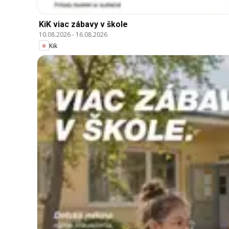
KiK viac zábavy v škole
10.08.2026
-
16.08.2026
Kik