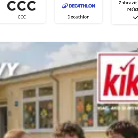
Zobraziť
reťa
CCC
Decathlon