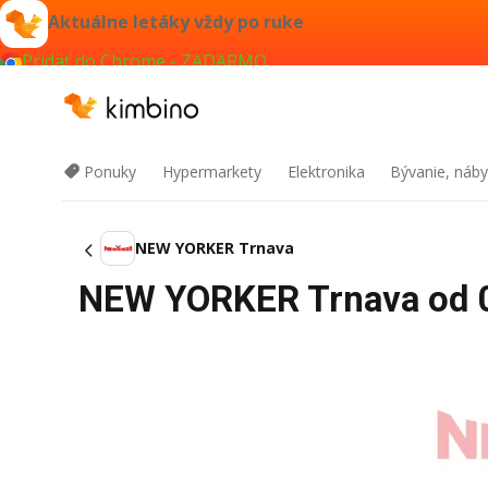
Aktuálne letáky vždy po ruke
Pridať do Chrome - ZADARMO
Ponuky
Hypermarkety
Elektronika
Bývanie, náby
NEW YORKER Trnava
NEW YORKER Trnava od 01