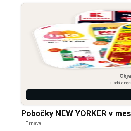
Obja
Hľadáte inšp
Pobočky NEW YORKER v mest
Trnava