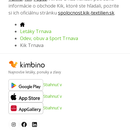
informácie o obchode Kik, ktoré ste hľadali, pozrite
si ich oficiálnu stránku
spolocnost.kik-textilien.sk
.
Letáky Trnava
Odev, obuv a šport Trnava
Kik Trnava
Najnovšie letáky, ponuky a zľavy
Stiahnuť v
Stiahnuť v
Stiahnuť v