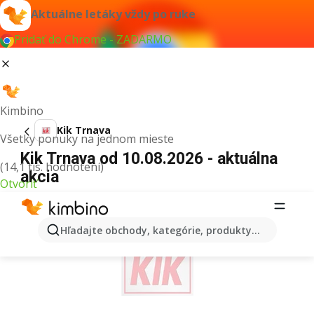
Aktuálne letáky vždy po ruke
Pridať do Chrome - ZADARMO
Kimbino
Kik Trnava
Všetky ponuky na jednom mieste
Kik Trnava od 10.08.2026 - aktuálna
(14,1 tis. hodnotení)
akcia
Otvoriť
REKLAMA
Hľadajte obchody, kategórie, produkty...