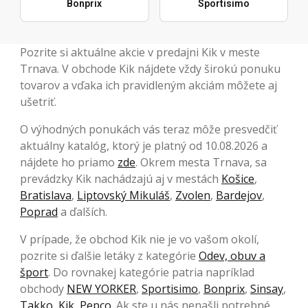
Bonprix
Sportisimo
Pozrite si aktuálne akcie v predajni Kik v meste
Trnava. V obchode Kik nájdete vždy širokú ponuku
tovarov a vďaka ich pravidleným akciám môžete aj
ušetriť.
O výhodných ponukách vás teraz môže presvedčiť
aktuálny katalóg, ktorý je platný od 10.08.2026 a
nájdete ho priamo
zde
. Okrem mesta Trnava, sa
prevádzky Kik nachádzajú aj v mestách
Košice
,
Bratislava
,
Liptovský Mikuláš
,
Zvolen
,
Bardejov
,
Poprad
a ďalších.
V prípade, že obchod Kik nie je vo vašom okolí,
pozrite si ďalšie letáky z kategórie
Odev, obuv a
šport
. Do rovnakej kategórie patria napríklad
obchody
NEW YORKER
,
Sportisimo
,
Bonprix
,
Sinsay
,
Takko
,
Kik
,
Pepco
. Ak ste u nás nenašli potrebné