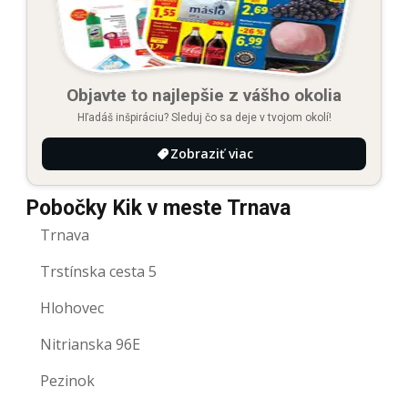
Objavte to najlepšie z vášho okolia
Hľadáš inšpiráciu? Sleduj čo sa deje v tvojom okolí!
Zobraziť viac
Pobočky Kik v meste Trnava
Trnava
Trstínska cesta 5
Hlohovec
Nitrianska 96E
Pezinok