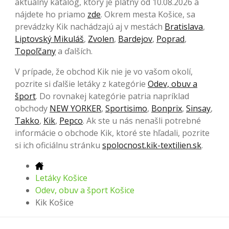
aktuálny katalóg, ktorý je platný od 10.08.2026 a
nájdete ho priamo
zde
. Okrem mesta Košice, sa
prevádzky Kik nachádzajú aj v mestách
Bratislava
,
Liptovský Mikuláš
,
Zvolen
,
Bardejov
,
Poprad
,
Topoľčany
a ďalších.
V prípade, že obchod Kik nie je vo vašom okolí,
pozrite si ďalšie letáky z kategórie
Odev, obuv a
šport
. Do rovnakej kategórie patria napríklad
obchody
NEW YORKER
,
Sportisimo
,
Bonprix
,
Sinsay
,
Takko
,
Kik
,
Pepco
. Ak ste u nás nenašli potrebné
informácie o obchode Kik, ktoré ste hľadali, pozrite
si ich oficiálnu stránku
spolocnost.kik-textilien.sk
.
Letáky Košice
Odev, obuv a šport Košice
Kik Košice