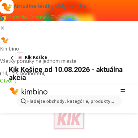
Aktuálne letáky vždy po ruke
Pridať do Chrome - ZADARMO
Kimbino
Kik Košice
Všetky ponuky na jednom mieste
Kik Košice od 10.08.2026 - aktuálna
(14,1 tis. hodnotení)
akcia
Otvoriť
REKLAMA
Hľadajte obchody, kategórie, produkty...