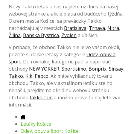
Nový Takko leták u nás nájdete už dnes na našej
webovej stránke a akcie platia od budúceho týždňa.
Okrem mesta Košice, sa prevádzky Takko
nachádzajú aj v mestách
Bratislava
,
Trnava
,
Nitra
,
Žilina
,
Banská Bystrica
,
Zvolen
a ďalších.
V prípade, že obchod Takko nie je vo vašom okolí,
pozrite si ďalšie letáky z kategórie
Odev, obuv a
šport
. Do rovnakej kategórie patria napríklad
obchody
NEW YORKER
,
Sportisimo
,
Bonprix
,
Sinsay
,
Takko
,
Kik
,
Pepco
. Ak máte vyhliadnutý tovar z
obchodu Takko, ale v aktuálnom letáku ste ho
nenašli, prejdite na oficiálnu webovú stránku
obchodu
takko.com
a možno práve tu nájdete viac
informácií.
Letáky Košice
Odev, obuv a šport Košice