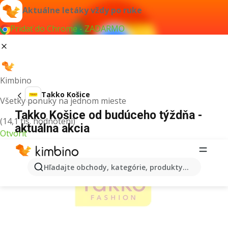
Aktuálne letáky vždy po ruke
Pridať do Chrome - ZADARMO
Kimbino
Takko Košice
Všetky ponuky na jednom mieste
Takko Košice od budúceho týždňa -
(14,1 tis. hodnotení)
aktuálna akcia
Otvoriť
REKLAMA
Hľadajte obchody, kategórie, produkty...