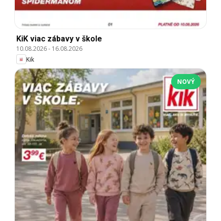
KiK viac zábavy v škole
10.08.2026
-
16.08.2026
Kik
NOVÝ