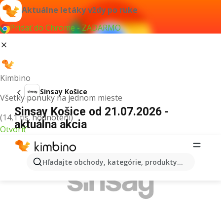
Aktuálne letáky vždy po ruke
Pridať do Chrome - ZADARMO
Kimbino
Sinsay Košice
Všetky ponuky na jednom mieste
Sinsay Košice od 21.07.2026 -
(14,1 tis. hodnotení)
aktuálna akcia
Otvoriť
REKLAMA
Hľadajte obchody, kategórie, produkty...