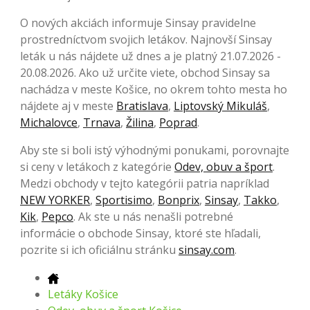
O nových akciách informuje Sinsay pravidelne
prostredníctvom svojich letákov. Najnovší Sinsay
leták u nás nájdete už dnes a je platný 21.07.2026 -
20.08.2026. Ako už určite viete, obchod Sinsay sa
nachádza v meste Košice, no okrem tohto mesta ho
nájdete aj v meste
Bratislava
,
Liptovský Mikuláš
,
Michalovce
,
Trnava
,
Žilina
,
Poprad
.
Aby ste si boli istý výhodnými ponukami, porovnajte
si ceny v letákoch z kategórie
Odev, obuv a šport
.
Medzi obchody v tejto kategórii patria napríklad
NEW YORKER
,
Sportisimo
,
Bonprix
,
Sinsay
,
Takko
,
Kik
,
Pepco
. Ak ste u nás nenašli potrebné
informácie o obchode Sinsay, ktoré ste hľadali,
pozrite si ich oficiálnu stránku
sinsay.com
.
Letáky Košice