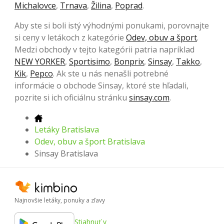
Michalovce
,
Trnava
,
Žilina
,
Poprad
.
Aby ste si boli istý výhodnými ponukami, porovnajte
si ceny v letákoch z kategórie
Odev, obuv a šport
.
Medzi obchody v tejto kategórii patria napríklad
NEW YORKER
,
Sportisimo
,
Bonprix
,
Sinsay
,
Takko
,
Kik
,
Pepco
. Ak ste u nás nenašli potrebné
informácie o obchode Sinsay, ktoré ste hľadali,
pozrite si ich oficiálnu stránku
sinsay.com
.
Letáky Bratislava
Odev, obuv a šport Bratislava
Sinsay Bratislava
Najnovšie letáky, ponuky a zľavy
Stiahnuť v