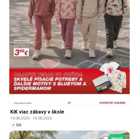
KiK viac zábavy v škole
10.08.2026
-
16.08.2026
Kik
NOVÝ