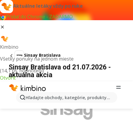
Aktuálne letáky vždy po ruke
Pridať do Chrome - ZADARMO
Kimbino
Sinsay Bratislava
Všetky ponuky na jednom mieste
Sinsay Bratislava od 21.07.2026 -
(14,1 tis. hodnotení)
aktuálna akcia
Otvoriť
REKLAMA
Hľadajte obchody, kategórie, produkty...