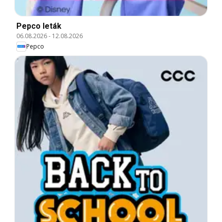
Pepco leták
06.08.2026
-
12.08.2026
Pepco