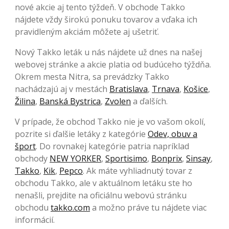
nové akcie aj tento týždeň. V obchode Takko
nájdete vždy širokú ponuku tovarov a vďaka ich
pravidleným akciám môžete aj ušetriť.
Nový Takko leták u nás nájdete už dnes na našej
webovej stránke a akcie platia od budúceho týždňa.
Okrem mesta Nitra, sa prevádzky Takko
nachádzajú aj v mestách
Bratislava
,
Trnava
,
Košice
,
Žilina
,
Banská Bystrica
,
Zvolen
a ďalších.
V prípade, že obchod Takko nie je vo vašom okolí,
pozrite si ďalšie letáky z kategórie
Odev, obuv a
šport
. Do rovnakej kategórie patria napríklad
obchody
NEW YORKER
,
Sportisimo
,
Bonprix
,
Sinsay
,
Takko
,
Kik
,
Pepco
. Ak máte vyhliadnutý tovar z
obchodu Takko, ale v aktuálnom letáku ste ho
nenašli, prejdite na oficiálnu webovú stránku
obchodu
takko.com
a možno práve tu nájdete viac
informácií.