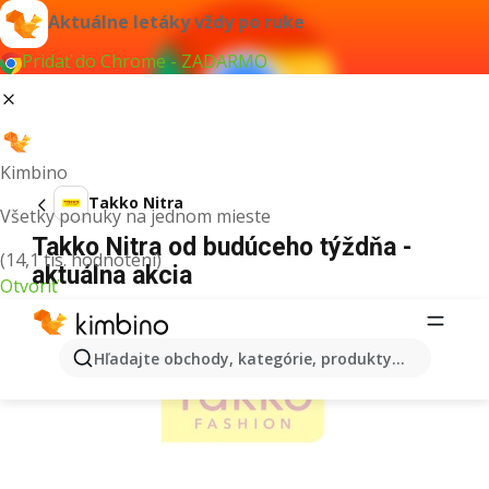
Aktuálne letáky vždy po ruke
Pridať do Chrome - ZADARMO
Kimbino
Takko Nitra
Všetky ponuky na jednom mieste
Takko Nitra od budúceho týždňa -
(14,1 tis. hodnotení)
aktuálna akcia
Otvoriť
REKLAMA
Hľadajte obchody, kategórie, produkty...