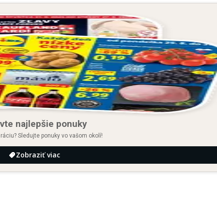
vte najlepšie ponuky
iráciu? Sledujte ponuky vo vašom okolí!
Zobraziť viac