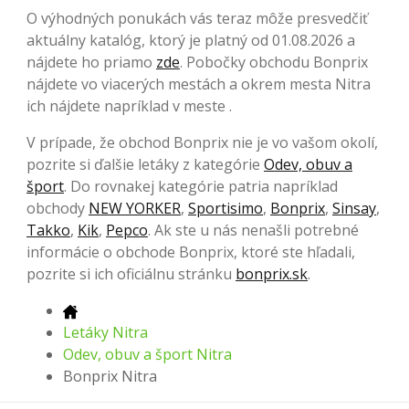
O výhodných ponukách vás teraz môže presvedčiť
aktuálny katalóg, ktorý je platný od 01.08.2026 a
nájdete ho priamo
zde
. Pobočky obchodu Bonprix
nájdete vo viacerých mestách a okrem mesta Nitra
ich nájdete napríklad v meste .
V prípade, že obchod Bonprix nie je vo vašom okolí,
pozrite si ďalšie letáky z kategórie
Odev, obuv a
šport
. Do rovnakej kategórie patria napríklad
obchody
NEW YORKER
,
Sportisimo
,
Bonprix
,
Sinsay
,
Takko
,
Kik
,
Pepco
. Ak ste u nás nenašli potrebné
informácie o obchode Bonprix, ktoré ste hľadali,
pozrite si ich oficiálnu stránku
bonprix.sk
.
Letáky Nitra
Odev, obuv a šport Nitra
Bonprix Nitra