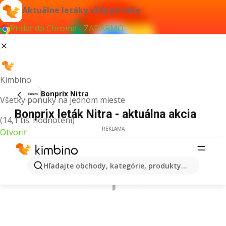
Aktuálne letáky vždy po ruke
Pridať do Chrome - ZADARMO
Kimbino
Bonprix Nitra
Všetky ponuky na jednom mieste
Bonprix leták Nitra - aktuálna akcia
(14,1 tis. hodnotení)
REKLAMA
Otvoriť
Hľadajte obchody, kategórie, produkty...