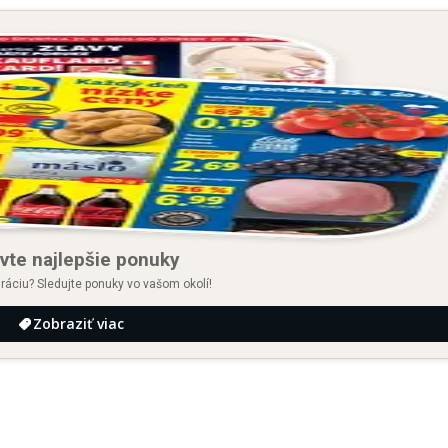
vte najlepšie ponuky
iráciu? Sledujte ponuky vo vašom okolí!
Zobraziť viac