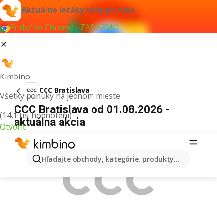
Aktuálne letáky vždy po ruke
Pridať do Chrome - ZADARMO
Kimbino
CCC Bratislava
Všetky ponuky na jednom mieste
CCC Bratislava od 01.08.2026 -
(14,1 tis. hodnotení)
aktuálna akcia
Otvoriť
REKLAMA
Hľadajte obchody, kategórie, produkty...