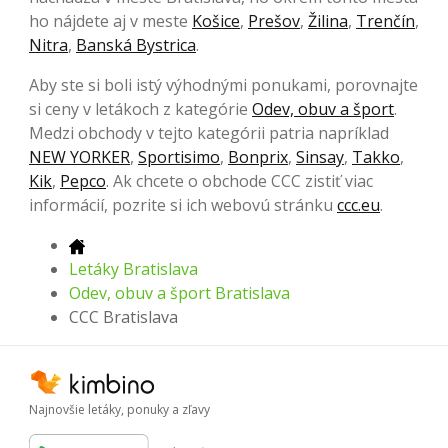
ho nájdete aj v meste
Košice
,
Prešov
,
Žilina
,
Trenčín
,
Nitra
,
Banská Bystrica
.
Aby ste si boli istý výhodnými ponukami, porovnajte
si ceny v letákoch z kategórie
Odev, obuv a šport
.
Medzi obchody v tejto kategórii patria napríklad
NEW YORKER
,
Sportisimo
,
Bonprix
,
Sinsay
,
Takko
,
Kik
,
Pepco
. Ak chcete o obchode CCC zistiť viac
informácií, pozrite si ich webovú stránku
ccc.eu
.
Letáky Bratislava
Odev, obuv a šport Bratislava
CCC Bratislava
Najnovšie letáky, ponuky a zľavy