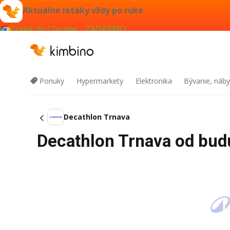
Aktuálne letáky vždy po ruke
Pridať do Chrome - ZADARMO
Ponuky
Hypermarkety
Elektronika
Bývanie, náby
Decathlon Trnava
Decathlon Trnava od budú