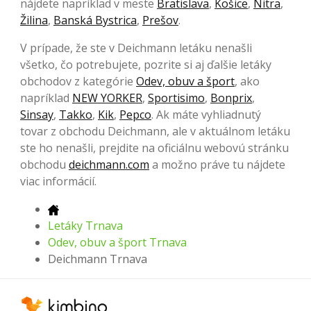
nájdete napríklad v meste
Bratislava
,
Košice
,
Nitra
,
Žilina
,
Banská Bystrica
,
Prešov
.
V prípade, že ste v Deichmann letáku nenašli
všetko, čo potrebujete, pozrite si aj ďalšie letáky
obchodov z kategórie
Odev, obuv a šport
, ako
napríklad
NEW YORKER
,
Sportisimo
,
Bonprix
,
Sinsay
,
Takko
,
Kik
,
Pepco
. Ak máte vyhliadnutý
tovar z obchodu Deichmann, ale v aktuálnom letáku
ste ho nenašli, prejdite na oficiálnu webovú stránku
obchodu
deichmann.com
a možno práve tu nájdete
viac informácií.
Letáky Trnava
Odev, obuv a šport Trnava
Deichmann Trnava