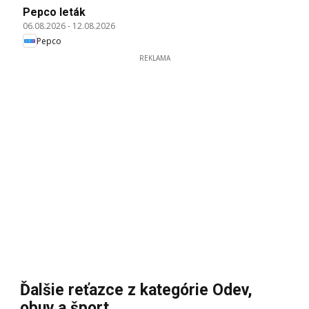
Pepco leták
06.08.2026
-
12.08.2026
Pepco
REKLAMA
Ďalšie reťazce z kategórie Odev,
obuv a šport