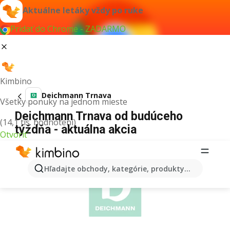
Aktuálne letáky vždy po ruke
Pridať do Chrome - ZADARMO
Kimbino
Deichmann Trnava
Všetky ponuky na jednom mieste
Deichmann Trnava od budúceho
(14,1 tis. hodnotení)
týždňa - aktuálna akcia
Otvoriť
REKLAMA
Hľadajte obchody, kategórie, produkty...