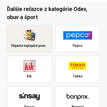
Ďalšie reťazce z kategórie Odev,
obuv a šport
Objavte najlepšie ponuky
Pepco
Kik
Takko
Sinsay
Bonprix