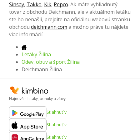
Sinsay
,
Takko
,
Kik
,
Pepco
. Ak máte vyhliadnutý
tovar z obchodu Deichmann, ale v aktuálnom letáku
ste ho nenašli, prejdite na oficiálnu webovú stránku
obchodu
deichmann.com
a možno práve tu nájdete
viac informácií.
Letáky Žilina
Odev, obuv a šport Žilina
Deichmann Žilina
Najnovšie letáky, ponuky a zľavy
Stiahnuť v
Stiahnuť v
Stiahnuť v