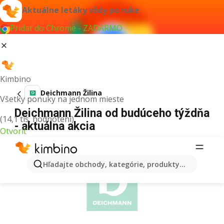
Aktuálne letáky vždy po ruke
Pridať do Chrome - ZADARMO
Kimbino
Deichmann Žilina
Všetky ponuky na jednom mieste
Deichmann Žilina od budúceho týždňa
(14,1 tis. hodnotení)
- aktuálna akcia
Otvoriť
REKLAMA
Hľadajte obchody, kategórie, produkty...