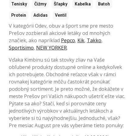
Tenisky
Čižmy
Šľapky
Kabelka
Batoh
Protein
Adidas
Ventil
V kategórii Odev, obuv a šport sme pre mesto
Prešov zozbierali akciové letáky od mnohých
značiek, ako napríklad
Pepco
,
Kik
,
Takko
,
Sportisimo
,
NEW YORKER
.
Vďaka Kimbinu sú tak stovky zliav na Vaše
obľubené produkty dostupné online a kedykoľvek
ich potrebujete. Obchodné reťazce však v rámci
rovnakej kategórie môžu častokrát ponúkať
podobný sortiment. Je preto možné, že dokážete v
meste Prešov pri Vašich nákupoch ušetriť ešte viac.
Pýtate sa ako? Stačí, keď si porovnáte ceny
jednotlivých výrobkov v aktuálnych letákoch a
vyberiete si tú najvýhodnejšiu. Jednoduché, však?
Pre mesiac August pre vás vyberáme tieto ponuky: