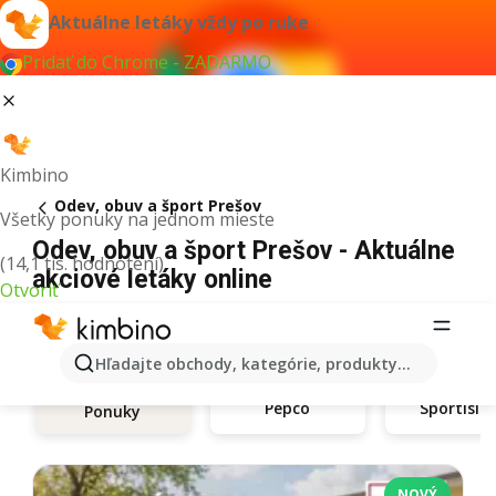
Aktuálne letáky vždy po ruke
Pridať do Chrome - ZADARMO
Kimbino
Odev, obuv a šport Prešov
Všetky ponuky na jednom mieste
Odev, obuv a šport Prešov - Aktuálne
(14,1 tis. hodnotení)
akciové letáky online
Otvoriť
Hľadajte obchody, kategórie, produkty...
Pepco
Sportisi
Ponuky
NOVÝ