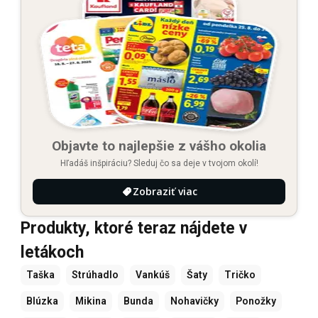
Objavte to najlepšie z vášho okolia
Hľadáš inšpiráciu? Sleduj čo sa deje v tvojom okolí!
Zobraziť viac
Produkty, ktoré teraz nájdete v
letákoch
Taška
Strúhadlo
Vankúš
Šaty
Tričko
Blúzka
Mikina
Bunda
Nohavičky
Ponožky