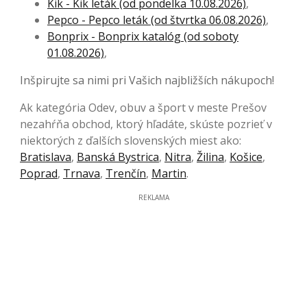
Kik - Kik leták (od pondelka 10.08.2026)
,
Pepco - Pepco leták (od štvrtka 06.08.2026)
,
Bonprix - Bonprix katalóg (od soboty
01.08.2026)
,
Inšpirujte sa nimi pri Vašich najbližších nákupoch!
Ak kategória Odev, obuv a šport v meste Prešov
nezahŕňa obchod, ktorý hľadáte, skúste pozrieť v
niektorých z ďalších slovenských miest ako:
Bratislava
,
Banská Bystrica
,
Nitra
,
Žilina
,
Košice
,
Poprad
,
Trnava
,
Trenčín
,
Martin
.
REKLAMA