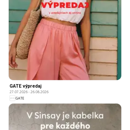
GATE výpredaj
27.07.2026
-
26.08.2026
GATE