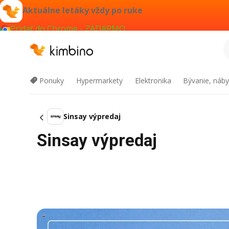
Aktuálne letáky vždy po ruke
Pridať do Chrome - ZADARMO
Ponuky
Hypermarkety
Elektronika
Bývanie, náby
Sinsay výpredaj
Sinsay výpredaj