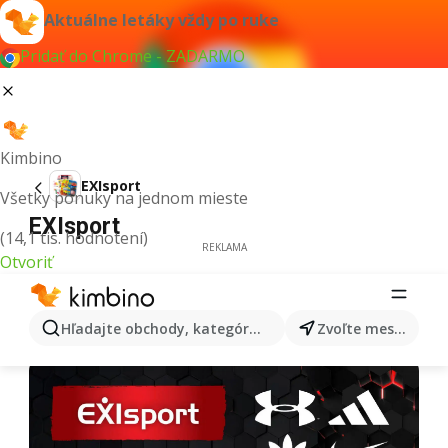
Aktuálne letáky vždy po ruke
Pridať do Chrome - ZADARMO
Kimbino
EXIsport
Všetky ponuky na jednom mieste
EXIsport
(14,1 tis. hodnotení)
REKLAMA
Otvoriť
Hľadajte obchody, kategórie, produkty...
Zvoľte mesto