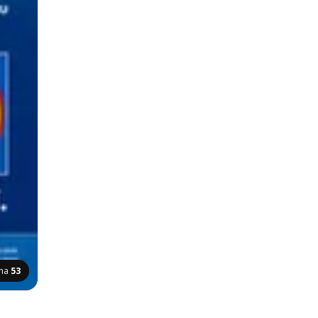
ana
53