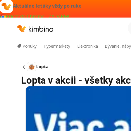
Aktuálne letáky vždy po ruke
Pridať do Chrome - ZADARMO
Ponuky
Hypermarkety
Elektronika
Bývanie, náby
Lopta
Lopta v akcii - všetky akc