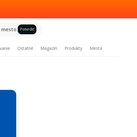
e mesto
Potvrdiť
vanie
Ostatné
Magazín
Produkty
Mestá