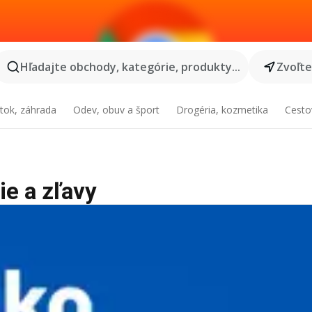
Hľadajte obchody, kategórie, produkty...
Zvoľt
tok, záhrada
Odev, obuv a šport
Drogéria, kozmetika
Cesto
ie a zľavy