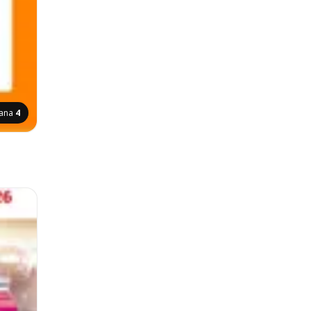
rana
4