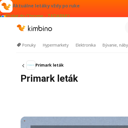
Aktuálne letáky vždy po ruke
Pridať do Chrome - ZADARMO
Ponuky
Hypermarkety
Elektronika
Bývanie, náby
Primark leták
Primark leták