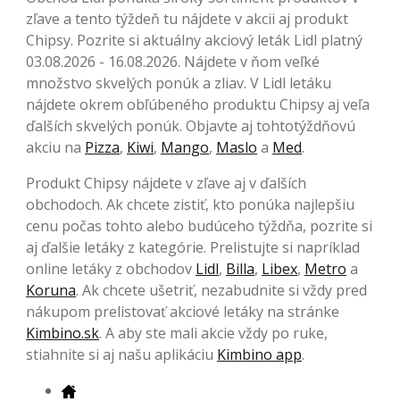
zľave a tento týždeň tu nájdete v akcii aj produkt
Chipsy. Pozrite si aktuálny akciový leták Lidl platný
03.08.2026 - 16.08.2026. Nájdete v ňom veľké
množstvo skvelých ponúk a zliav. V Lidl letáku
nájdete okrem obľúbeného produktu Chipsy aj veľa
ďalších skvelých ponúk. Objavte aj tohtotýždňovú
akciu na
Pizza
,
Kiwi
,
Mango
,
Maslo
a
Med
.
Produkt Chipsy nájdete v zľave aj v ďalších
obchodoch. Ak chcete zistiť, kto ponúka najlepšiu
cenu počas tohto alebo budúceho týždňa, pozrite si
aj ďalšie letáky z kategórie. Prelistujte si napríklad
online letáky z obchodov
Lidl
,
Billa
,
Libex
,
Metro
a
Koruna
. Ak chcete ušetriť, nezabudnite si vždy pred
nákupom prelistovať akciové letáky na stránke
Kimbino.sk
. A aby ste mali akcie vždy po ruke,
stiahnite si aj našu aplikáciu
Kimbino app
.