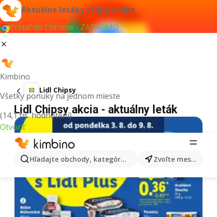
Aktuálne letáky vždy po ruke
Pridať do Chrome - ZADARMO
Kimbino
Lidl Chipsy
Všetky ponuky na jednom mieste
Lidl Chipsy akcia - aktuálny leták
(14,1 tis. hodnotení)
Otvoriť
Hľadajte obchody, kategórie, produkty...
Zvoľte mesto