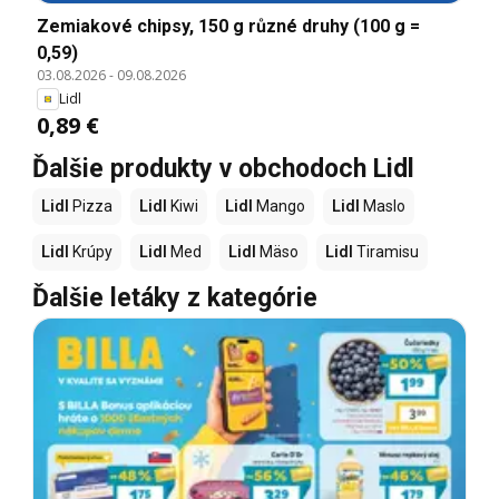
Zemiakové chipsy, 150 g různé druhy (100 g =
0,59)
03.08.2026
-
09.08.2026
Lidl
0,89 €
Ďalšie produkty v obchodoch Lidl
Lidl
Pizza
Lidl
Kiwi
Lidl
Mango
Lidl
Maslo
Lidl
Krúpy
Lidl
Med
Lidl
Mäso
Lidl
Tiramisu
Ďalšie letáky z kategórie