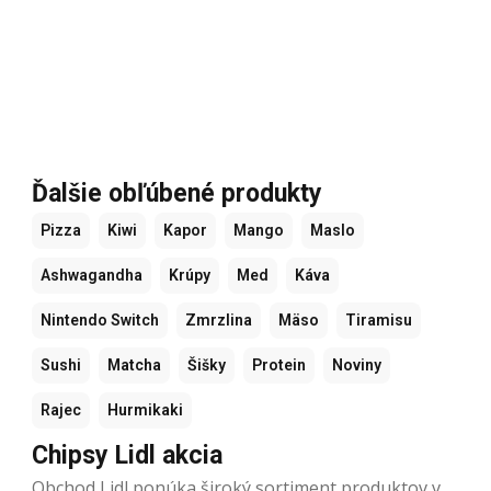
Ďalšie obľúbené produkty
Pizza
Kiwi
Kapor
Mango
Maslo
Ashwagandha
Krúpy
Med
Káva
Nintendo Switch
Zmrzlina
Mäso
Tiramisu
Sushi
Matcha
Šišky
Protein
Noviny
Rajec
Hurmikaki
Chipsy Lidl akcia
Obchod Lidl ponúka široký sortiment produktov v