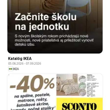
Katalóg IKEA
05.08.2026
-
07.09.2026
IKEA