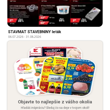
STAVMAT STAVEBNINY leták
06.07.2026
-
31.08.2026
Objavte to najlepšie z vášho okolia
Hľadáš inšpiráciu? Sleduj čo sa deje v tvojom okolí!