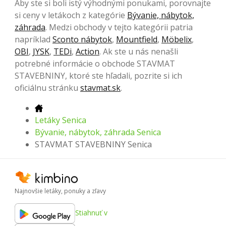
Aby ste si boli istý výhodnými ponukami, porovnajte
si ceny v letákoch z kategórie
Bývanie, nábytok,
záhrada
. Medzi obchody v tejto kategórii patria
napríklad
Sconto nábytok
,
Mountfield
,
Möbelix
,
OBI
,
JYSK
,
TEDi
,
Action
. Ak ste u nás nenašli
potrebné informácie o obchode STAVMAT
STAVEBNINY, ktoré ste hľadali, pozrite si ich
oficiálnu stránku
stavmat.sk
.
Letáky Senica
Bývanie, nábytok, záhrada Senica
STAVMAT STAVEBNINY Senica
Najnovšie letáky, ponuky a zľavy
Stiahnuť v