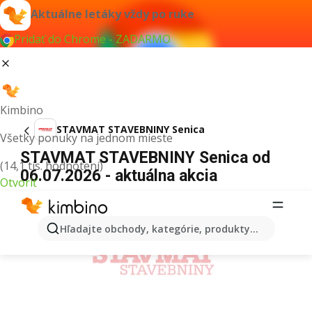
Aktuálne letáky vždy po ruke
Pridať do Chrome - ZADARMO
Kimbino
STAVMAT STAVEBNINY Senica
Všetky ponuky na jednom mieste
STAVMAT STAVEBNINY Senica od
(14,1 tis. hodnotení)
06.07.2026 - aktuálna akcia
Otvoriť
REKLAMA
Hľadajte obchody, kategórie, produkty...