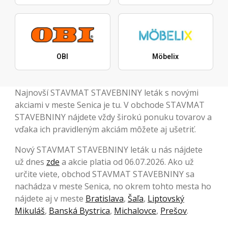
OBI
Möbelix
Najnovší STAVMAT STAVEBNINY leták s novými
akciami v meste Senica je tu. V obchode STAVMAT
STAVEBNINY nájdete vždy širokú ponuku tovarov a
vďaka ich pravidleným akciám môžete aj ušetriť.
Nový STAVMAT STAVEBNINY leták u nás nájdete
už dnes
zde
a akcie platia od 06.07.2026. Ako už
určite viete, obchod STAVMAT STAVEBNINY sa
nachádza v meste Senica, no okrem tohto mesta ho
nájdete aj v meste
Bratislava
,
Šaľa
,
Liptovský
Mikuláš
,
Banská Bystrica
,
Michalovce
,
Prešov
.