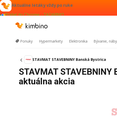
Aktuálne letáky vždy po ruke
Pridať do Chrome - ZADARMO
Ponuky
Hypermarkety
Elektronika
Bývanie, náby
STAVMAT STAVEBNINY Banská Bystrica
STAVMAT STAVEBNINY Ban
aktuálna akcia