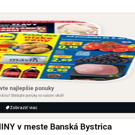
vte najlepšie ponuky
iráciu? Sledujte ponuky vo vašom okolí!
Zobraziť viac
Y v meste Banská Bystrica