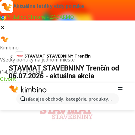
Aktuálne letáky vždy po ruke
Pridať do Chrome - ZADARMO
Kimbino
STAVMAT STAVEBNINY Trenčín
Všetky ponuky na jednom mieste
STAVMAT STAVEBNINY Trenčín od
(14,1 tis. hodnotení)
06.07.2026 - aktuálna akcia
Otvoriť
REKLAMA
Hľadajte obchody, kategórie, produkty...