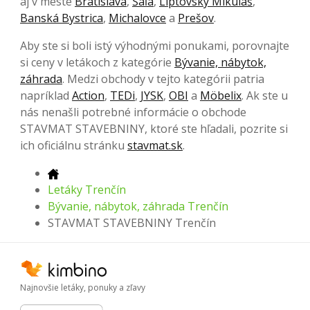
aj v meste
Bratislava
,
Šaľa
,
Liptovský Mikuláš
,
Banská Bystrica
,
Michalovce
a
Prešov
.
Aby ste si boli istý výhodnými ponukami, porovnajte
si ceny v letákoch z kategórie
Bývanie, nábytok,
záhrada
. Medzi obchody v tejto kategórii patria
napríklad
Action
,
TEDi
,
JYSK
,
OBI
a
Möbelix
. Ak ste u
nás nenašli potrebné informácie o obchode
STAVMAT STAVEBNINY, ktoré ste hľadali, pozrite si
ich oficiálnu stránku
stavmat.sk
.
Letáky Trenčín
Bývanie, nábytok, záhrada Trenčín
STAVMAT STAVEBNINY Trenčín
Najnovšie letáky, ponuky a zľavy