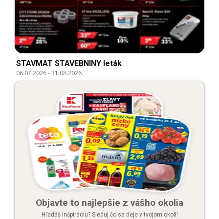
STAVMAT STAVEBNINY leták
06.07.2026
-
31.08.2026
Objavte to najlepšie z vášho okolia
Hľadáš inšpiráciu? Sleduj čo sa deje v tvojom okolí!