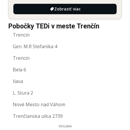
Zobraziť viac
Pobočky TEDi v meste Trenčín
Trencin
Gen. M.R Stefanika 4
Trencin
Bela 6
Ilava
L. Stura 2
Nové Mesto nad Váhom
Trenčianska ulica 2739
REKLAMA