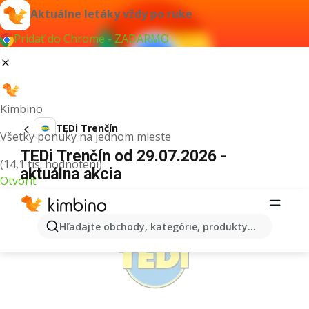
Aktuálne letáky vždy po ruke
Pridať do Chrome - ZADARMO
Kimbino
TEDi Trenčín
Všetky ponuky na jednom mieste
TEDi Trenčín od 29.07.2026 -
(14,1 tis. hodnotení)
aktuálna akcia
Otvoriť
REKLAMA
Hľadajte obchody, kategórie, produkty...