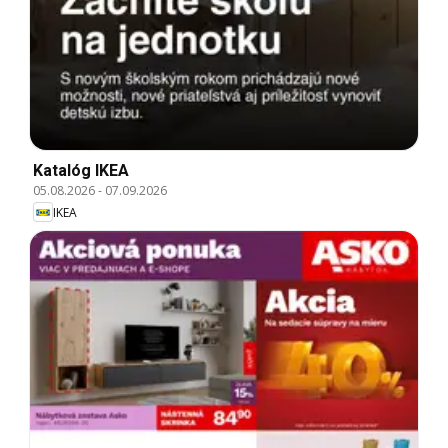
Katalóg IKEA
05.08.2026
-
07.09.2026
IKEA