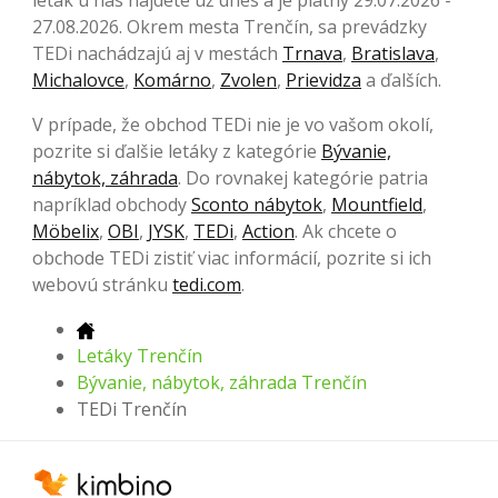
leták u nás nájdete už dnes a je platný 29.07.2026 -
27.08.2026. Okrem mesta Trenčín, sa prevádzky
TEDi nachádzajú aj v mestách
Trnava
,
Bratislava
,
Michalovce
,
Komárno
,
Zvolen
,
Prievidza
a ďalších.
V prípade, že obchod TEDi nie je vo vašom okolí,
pozrite si ďalšie letáky z kategórie
Bývanie,
nábytok, záhrada
. Do rovnakej kategórie patria
napríklad obchody
Sconto nábytok
,
Mountfield
,
Möbelix
,
OBI
,
JYSK
,
TEDi
,
Action
. Ak chcete o
obchode TEDi zistiť viac informácií, pozrite si ich
webovú stránku
tedi.com
.
Letáky Trenčín
Bývanie, nábytok, záhrada Trenčín
TEDi Trenčín