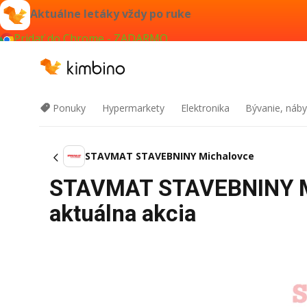
Aktuálne letáky vždy po ruke
Pridať do Chrome - ZADARMO
Ponuky
Hypermarkety
Elektronika
Bývanie, náby
STAVMAT STAVEBNINY Michalovce
STAVMAT STAVEBNINY Mi
aktuálna akcia