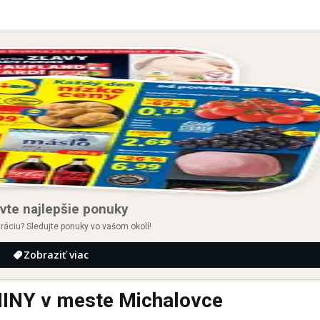
vte najlepšie ponuky
iráciu? Sledujte ponuky vo vašom okolí!
Zobraziť viac
NY v meste Michalovce