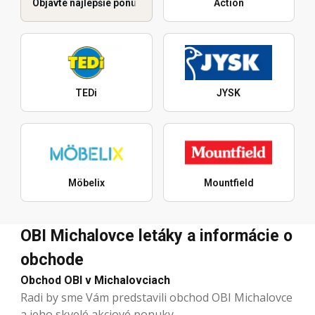
Objavte najlepšie ponuky
Action
TEDi
JYSK
Möbelix
Mountfield
OBI Michalovce letáky a informácie o
obchode
Obchod OBI v Michalovciach
Radi by sme Vám predstavili obchod OBI Michalovce
a jeho skvelé akciové ponuky.