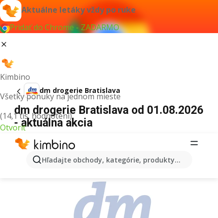
Aktuálne letáky vždy po ruke
Pridať do Chrome - ZADARMO
Kimbino
dm drogerie Bratislava
Všetky ponuky na jednom mieste
dm drogerie Bratislava od 01.08.2026
(14,1 tis. hodnotení)
- aktuálna akcia
Otvoriť
REKLAMA
Hľadajte obchody, kategórie, produkty...