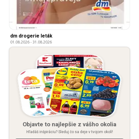
dm drogerie leták
01.08.2026
-
31.08.2026
Objavte to najlepšie z vášho okolia
Hľadáš inšpiráciu? Sleduj čo sa deje v tvojom okolí!