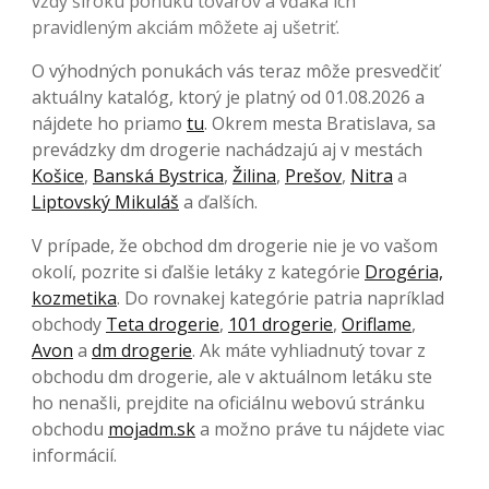
vždy širokú ponuku tovarov a vďaka ich
pravidleným akciám môžete aj ušetriť.
O výhodných ponukách vás teraz môže presvedčiť
aktuálny katalóg, ktorý je platný od 01.08.2026 a
nájdete ho priamo
tu
. Okrem mesta Bratislava, sa
prevádzky dm drogerie nachádzajú aj v mestách
Košice
,
Banská Bystrica
,
Žilina
,
Prešov
,
Nitra
a
Liptovský Mikuláš
a ďalších.
V prípade, že obchod dm drogerie nie je vo vašom
okolí, pozrite si ďalšie letáky z kategórie
Drogéria,
kozmetika
. Do rovnakej kategórie patria napríklad
obchody
Teta drogerie
,
101 drogerie
,
Oriflame
,
Avon
a
dm drogerie
. Ak máte vyhliadnutý tovar z
obchodu dm drogerie, ale v aktuálnom letáku ste
ho nenašli, prejdite na oficiálnu webovú stránku
obchodu
mojadm.sk
a možno práve tu nájdete viac
informácií.