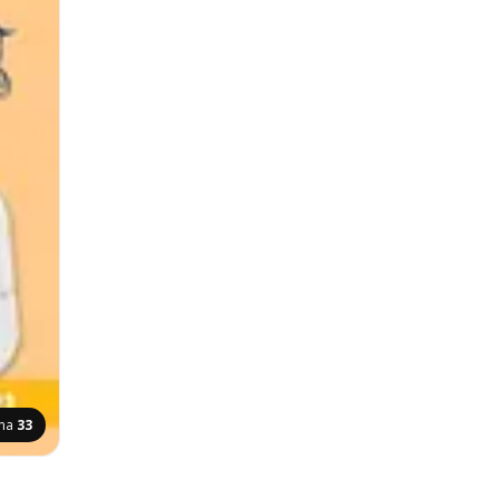
ana
33