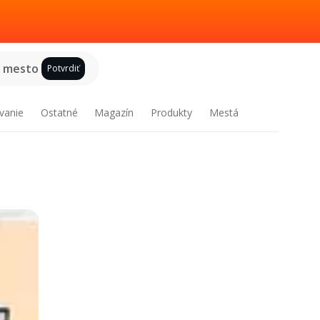
e mesto
Potvrdiť
vanie
Ostatné
Magazín
Produkty
Mestá