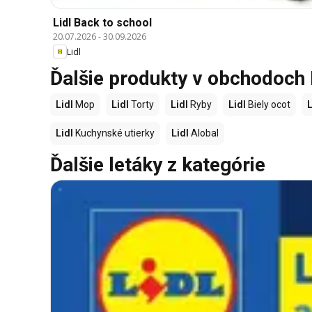
Lidl Back to school
20.07.2026
-
30.09.2026
Lidl
Ďalšie produkty v obchodoch 
Lidl
Mop
Lidl
Torty
Lidl
Ryby
Lidl
Biely ocot
L
Lidl
Kuchynské utierky
Lidl
Alobal
Ďalšie letáky z kategórie