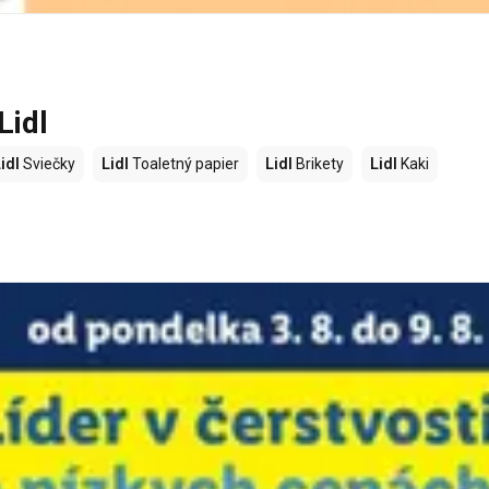
Lidl
idl
Sviečky
Lidl
Toaletný papier
Lidl
Brikety
Lidl
Kaki