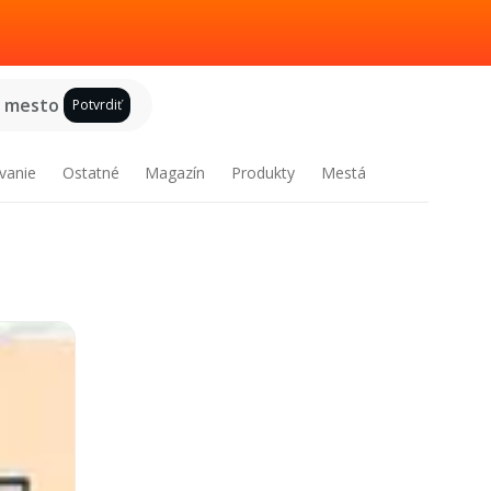
e mesto
Potvrdiť
vanie
Ostatné
Magazín
Produkty
Mestá