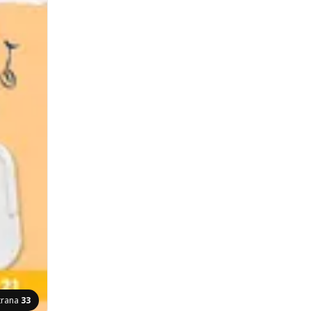
trana
33