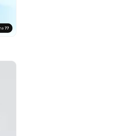
ana
77