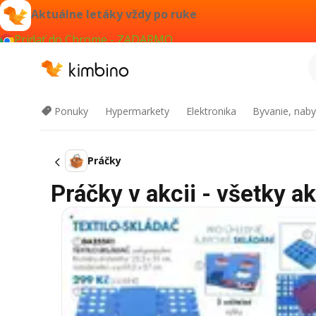
Aktuálne letáky vždy po ruke
Pridať do Chrome - ZADARMO
Ponuky
Hypermarkety
Elektronika
Byvanie, naby
Práčky
Práčky v akcii - všetky ak