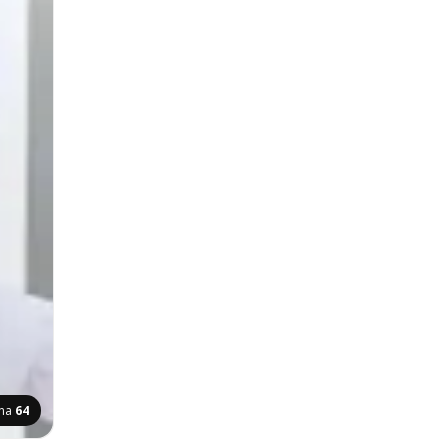
ana
64