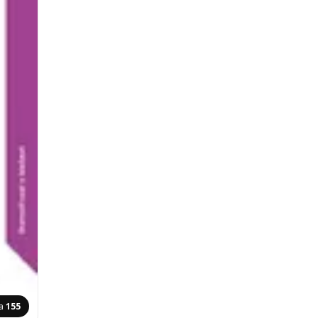
na
155