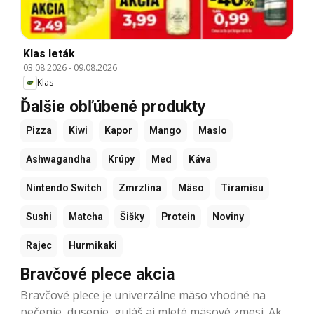
Klas leták
03.08.2026
-
09.08.2026
Klas
Ďalšie obľúbené produkty
Pizza
Kiwi
Kapor
Mango
Maslo
Ashwagandha
Krúpy
Med
Káva
Nintendo Switch
Zmrzlina
Mäso
Tiramisu
Sushi
Matcha
Šišky
Protein
Noviny
Rajec
Hurmikaki
Bravčové plece akcia
Bravčové plece je univerzálne mäso vhodné na
pečenie, dusenie, guláš aj mleté mäsové zmesi. Ak