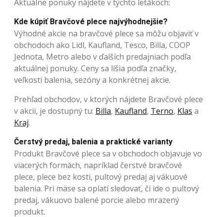
Aktuálne ponuky nájdete v týchto letákoch:
Kde kúpiť Bravčové plece najvýhodnejšie?
Výhodné akcie na bravčové plece sa môžu objaviť v
obchodoch ako Lidl, Kaufland, Tesco, Billa, COOP
Jednota, Metro alebo v ďalších predajniach podľa
aktuálnej ponuky. Ceny sa líšia podľa značky,
veľkosti balenia, sezóny a konkrétnej akcie.
Prehľad obchodov, v ktorých nájdete Bravčové plece
v akcii, je dostupný tu:
Billa
,
Kaufland
,
Terno
,
Klas
a
Kraj
.
Čerstvý predaj, balenia a praktické varianty
Produkt Bravčové plece sa v obchodoch objavuje vo
viacerých formách, napríklad čerstvé bravčové
plece, plece bez kosti, pultový predaj aj vákuové
balenia. Pri mäse sa oplatí sledovať, či ide o pultový
predaj, vákuovo balené porcie alebo mrazený
produkt.