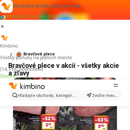
Aktuálne letáky vždy po ruke
Pridať do Chrome - ZADARMO
Kimbino
Bravčové plece
Všetky ponuky na jednom mieste
Bravčové plece v akcii - všetky akcie
(14,1 tis. hodnotení)
a zľavy
Otvoriť
Hľadajte obchody, kategórie, produkty...
Zvoľte mesto