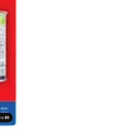
ana
80