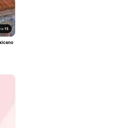
ana
15
xicano