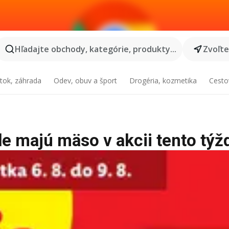
Hľadajte obchody, kategórie, produkty...
Zvoľt
tok, záhrada
Odev, obuv a šport
Drogéria, kozmetika
Cesto
e majú mäso v akcii tento týž