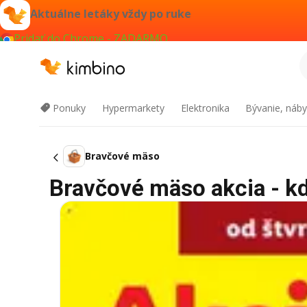
Aktuálne letáky vždy po ruke
Pridať do Chrome - ZADARMO
Ponuky
Hypermarkety
Elektronika
Bývanie, náby
Bravčové mäso
Bravčové mäso akcia - kd