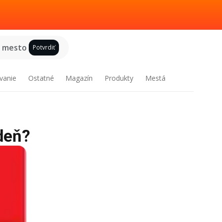
e mesto
Potvrdiť
vanie
Ostatné
Magazín
Produkty
Mestá
deň?