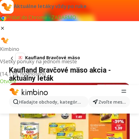
Aktuálne letáky vždy po ruke
Pridať do Chrome - ZADARMO
Kimbino
Kaufland Bravčové mäso
Všetky ponuky na jednom mieste
Kaufland Bravčové mäso akcia -
(14,1 tis. hodnotení)
aktuálny leták
Otvoriť
Hľadajte obchody, kategórie, produkty...
Zvoľte mesto