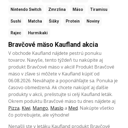
Nintendo Switch
Zmrzlina
Mäso
Tiramisu
Sushi
Matcha
Šišky
Protein
Noviny
Rajec
Hurmikaki
Bravčové mäso Kaufland akcia
V obchode Kaufland nájdete pestrú ponuku
tovarov. Navyše, tento týždeň tu nakúpite aj
produkt Bravčové mäso v akcii! Produkt Bravčové
mäso v zľave si môžete v Kaufland kúpiť od
06.08.2026. Neváhajte a poponáhľajte sa. Ponuka je
časovo obmedzená. Ak chcete nakúpiť aj ďalšie
produkty v akcii, prelistujte si celý Kaufland leták.
Okrem poduktu Bravčové mäso tu dnes nájdete aj
Pizza
,
Kiwi
,
Mango
,
Maslo
a
Med
. Nakúpte všetko
čo potrebujete, ale výhodne!
Nenašli ste v letáku Kaufland produkt Bravčové