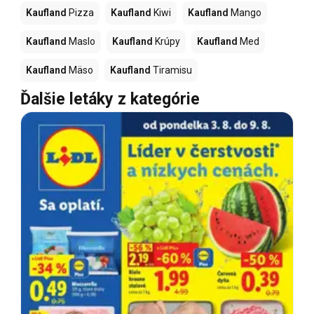
Kaufland
Pizza
Kaufland
Kiwi
Kaufland
Mango
Kaufland
Maslo
Kaufland
Krúpy
Kaufland
Med
Kaufland
Mäso
Kaufland
Tiramisu
Ďalšie letáky z kategórie