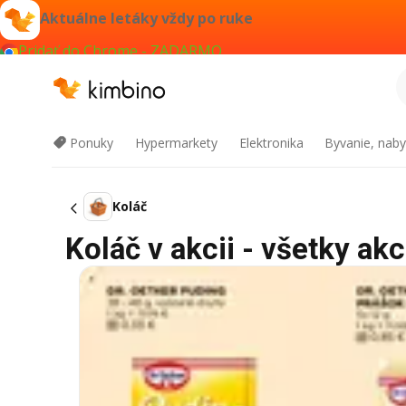
Aktuálne letáky vždy po ruke
Pridať do Chrome - ZADARMO
Ponuky
Hypermarkety
Elektronika
Byvanie, naby
Koláč
Koláč v akcii - všetky akc