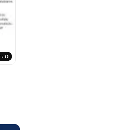
ana
36