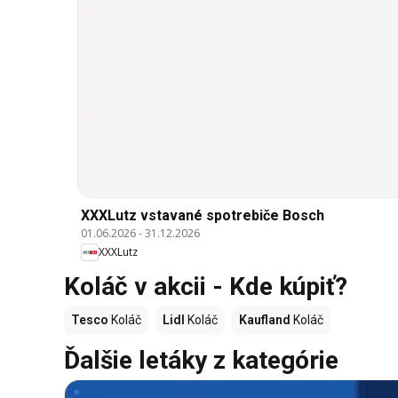
XXXLutz vstavané spotrebiče Bosch
01.06.2026
-
31.12.2026
XXXLutz
Koláč v akcii - Kde kúpiť?
Tesco
Koláč
Lidl
Koláč
Kaufland
Koláč
Ďalšie letáky z kategórie