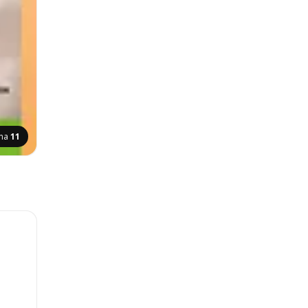
ana
11