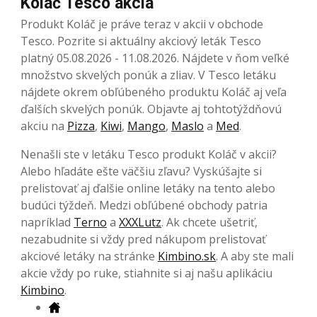
Koláč Tesco akcia
Produkt Koláč je práve teraz v akcii v obchode
Tesco. Pozrite si aktuálny akciový leták Tesco
platný 05.08.2026 - 11.08.2026. Nájdete v ňom veľké
množstvo skvelých ponúk a zliav. V Tesco letáku
nájdete okrem obľúbeného produktu Koláč aj veľa
ďalších skvelých ponúk. Objavte aj tohtotýždňovú
akciu na
Pizza
,
Kiwi
,
Mango
,
Maslo
a
Med
.
Nenašli ste v letáku Tesco produkt Koláč v akcii?
Alebo hľadáte ešte väčšiu zľavu? Vyskúšajte si
prelistovať aj ďalšie online letáky na tento alebo
budúci týždeň. Medzi obľúbené obchody patria
napríklad
Terno
a
XXXLutz
. Ak chcete ušetriť,
nezabudnite si vždy pred nákupom prelistovať
akciové letáky na stránke
Kimbino.sk
. A aby ste mali
akcie vždy po ruke, stiahnite si aj našu aplikáciu
Kimbino
.