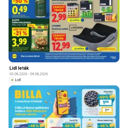
Lidl leták
03.08.2026
-
09.08.2026
Lidl