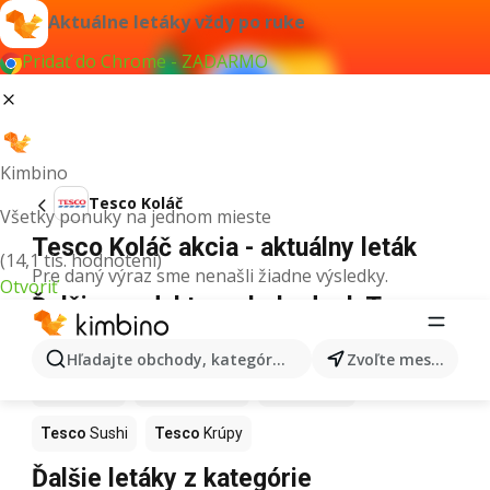
Aktuálne letáky vždy po ruke
Pridať do Chrome - ZADARMO
Kimbino
Tesco Koláč
Všetky ponuky na jednom mieste
Tesco Koláč akcia - aktuálny leták
(14,1 tis. hodnotení)
Pre daný výraz sme nenašli žiadne výsledky.
Otvoriť
Ďalšie produkty v obchodoch Tesco
Tesco
Maslo
Tesco
Káva
Tesco
Pizza
Hľadajte obchody, kategórie, produkty...
Zvoľte mesto
Tesco
Kiwi
Tesco
Mango
Tesco
Med
Tesco
Sushi
Tesco
Krúpy
Ďalšie letáky z kategórie