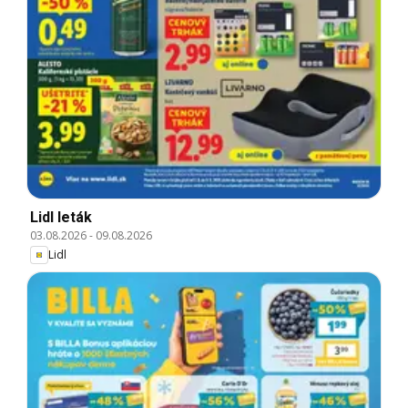
Lidl leták
03.08.2026
-
09.08.2026
Lidl