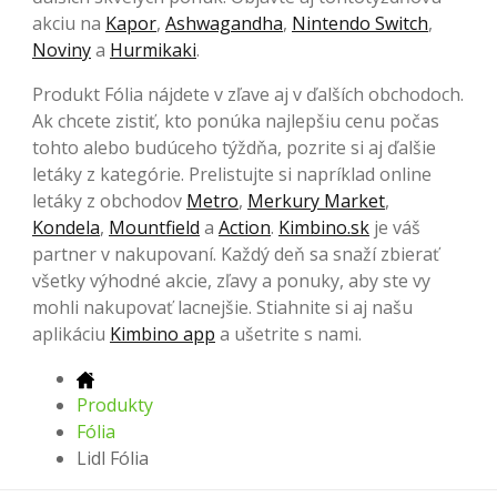
akciu na
Kapor
,
Ashwagandha
,
Nintendo Switch
,
Noviny
a
Hurmikaki
.
Produkt Fólia nájdete v zľave aj v ďalších obchodoch.
Ak chcete zistiť, kto ponúka najlepšiu cenu počas
tohto alebo budúceho týždňa, pozrite si aj ďalšie
letáky z kategórie. Prelistujte si napríklad online
letáky z obchodov
Metro
,
Merkury Market
,
Kondela
,
Mountfield
a
Action
.
Kimbino.sk
je váš
partner v nakupovaní. Každý deň sa snaží zbierať
všetky výhodné akcie, zľavy a ponuky, aby ste vy
mohli nakupovať lacnejšie. Stiahnite si aj našu
aplikáciu
Kimbino app
a ušetrite s nami.
Produkty
Fólia
Lidl Fólia