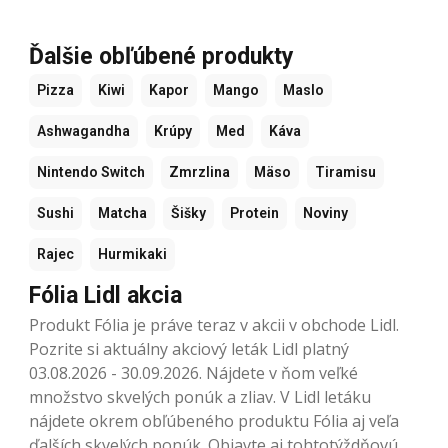
Ďalšie obľúbené produkty
Pizza
Kiwi
Kapor
Mango
Maslo
Ashwagandha
Krúpy
Med
Káva
Nintendo Switch
Zmrzlina
Mäso
Tiramisu
Sushi
Matcha
Šišky
Protein
Noviny
Rajec
Hurmikaki
Fólia Lidl akcia
Produkt Fólia je práve teraz v akcii v obchode Lidl.
Pozrite si aktuálny akciový leták Lidl platný
03.08.2026 - 30.09.2026. Nájdete v ňom veľké
množstvo skvelých ponúk a zliav. V Lidl letáku
nájdete okrem obľúbeného produktu Fólia aj veľa
ďalších skvelých ponúk. Objavte aj tohtotýždňovú