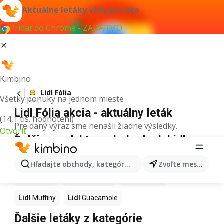
Aktuálne letáky vždy po ruke
Pridať do Chrome - ZADARMO
Kimbino
Lidl Fólia
Všetky ponuky na jednom mieste
Lidl Fólia akcia - aktuálny leták
(14,1 tis. hodnotení)
Pre daný výraz sme nenašli žiadne výsledky.
Otvoriť
Ďalšie produkty v obchodoch Lidl
Lidl
Kapor
Lidl
Ashwagandha
Lidl
Nintendo Switch
Hľadajte obchody, kategórie, produkty...
Zvoľte mesto
Lidl
Noviny
Lidl
Hurmikaki
Lidl
Polievky
Lidl
Muffiny
Lidl
Guacamole
Ďalšie letáky z kategórie