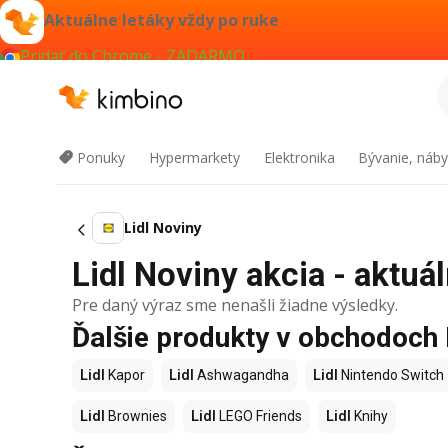
Aktuálne letáky vždy po ruke
Pridať do Chrome - ZADARMO
Ponuky
Hypermarkety
Elektronika
Bývanie, náby
Lidl Noviny
Lidl Noviny akcia - aktuál
Pre daný výraz sme nenašli žiadne výsledky.
Ďalšie produkty v obchodoch 
Lidl
Kapor
Lidl
Ashwagandha
Lidl
Nintendo Switch
Lidl
Brownies
Lidl
LEGO Friends
Lidl
Knihy