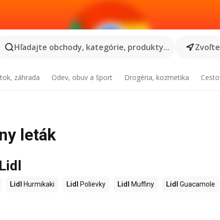
Hľadajte obchody, kategórie, produkty...
Zvoľt
tok, záhrada
Odev, obuv a šport
Drogéria, kozmetika
Cesto
ny leták
Lidl
Lidl
Hurmikaki
Lidl
Polievky
Lidl
Muffiny
Lidl
Guacamole