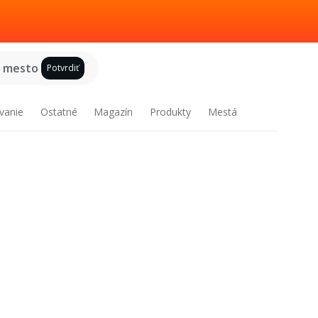
e mesto
Potvrdiť
vanie
Ostatné
Magazín
Produkty
Mestá