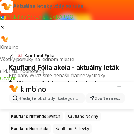
Aktuálne letáky vždy po ruke
Pridať do Chrome - ZADARMO
Kimbino
Kaufland Fólia
Všetky ponuky na jednom mieste
Kaufland Fólia akcia - aktuálny leták
(14,1 tis. hodnotení)
Pre daný výraz sme nenašli žiadne výsledky.
Otvoriť
Ďalšie produkty v obchodoch
Kaufland
Hľadajte obchody, kategórie, produkty...
Zvoľte mesto
Kaufland
Kapor
Kaufland
Ashwagandha
Kaufland
Nintendo Switch
Kaufland
Noviny
Kaufland
Hurmikaki
Kaufland
Polievky