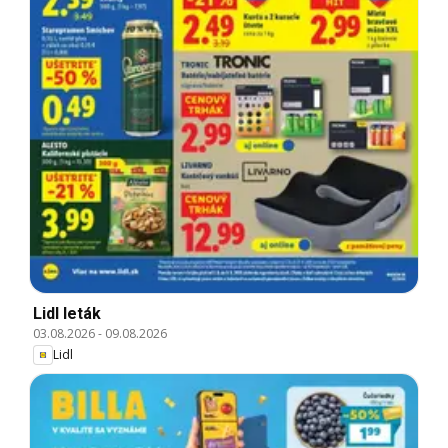
Lidl leták
03.08.2026
-
09.08.2026
Lidl