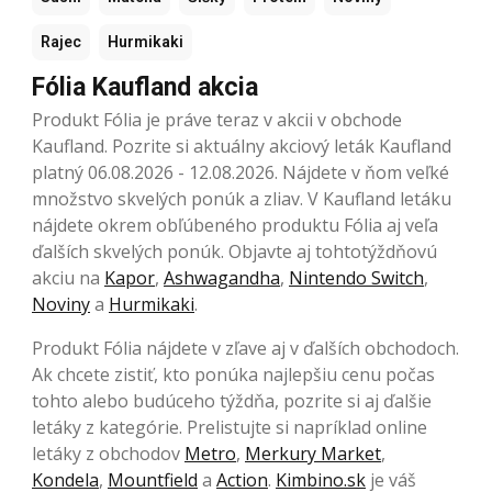
Rajec
Hurmikaki
Fólia Kaufland akcia
Produkt Fólia je práve teraz v akcii v obchode
Kaufland. Pozrite si aktuálny akciový leták Kaufland
platný 06.08.2026 - 12.08.2026. Nájdete v ňom veľké
množstvo skvelých ponúk a zliav. V Kaufland letáku
nájdete okrem obľúbeného produktu Fólia aj veľa
ďalších skvelých ponúk. Objavte aj tohtotýždňovú
akciu na
Kapor
,
Ashwagandha
,
Nintendo Switch
,
Noviny
a
Hurmikaki
.
Produkt Fólia nájdete v zľave aj v ďalších obchodoch.
Ak chcete zistiť, kto ponúka najlepšiu cenu počas
tohto alebo budúceho týždňa, pozrite si aj ďalšie
letáky z kategórie. Prelistujte si napríklad online
letáky z obchodov
Metro
,
Merkury Market
,
Kondela
,
Mountfield
a
Action
.
Kimbino.sk
je váš