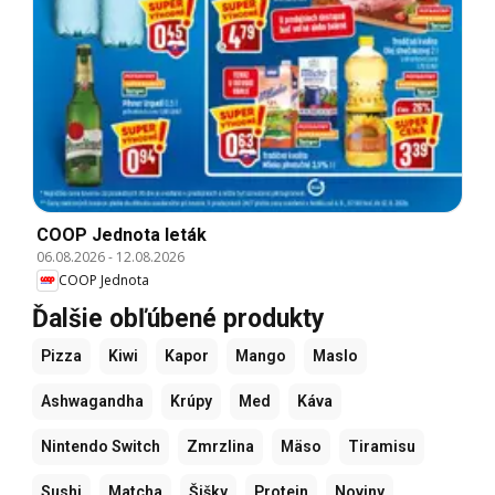
COOP Jednota leták
06.08.2026
-
12.08.2026
COOP Jednota
Ďalšie obľúbené produkty
Pizza
Kiwi
Kapor
Mango
Maslo
Ashwagandha
Krúpy
Med
Káva
Nintendo Switch
Zmrzlina
Mäso
Tiramisu
Sushi
Matcha
Šišky
Protein
Noviny