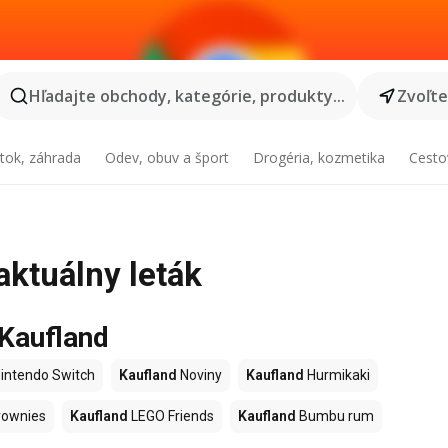
Hľadajte obchody, kategórie, produkty...
Zvoľt
tok, záhrada
Odev, obuv a šport
Drogéria, kozmetika
Cesto
aktuálny leták
 Kaufland
intendo Switch
Kaufland
Noviny
Kaufland
Hurmikaki
ownies
Kaufland
LEGO Friends
Kaufland
Bumbu rum