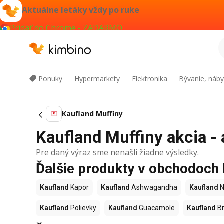
Aktuálne letáky vždy po ruke
Pridať do Chrome - ZADARMO
Ponuky
Hypermarkety
Elektronika
Bývanie, náby
Kaufland Muffiny
Kaufland Muffiny akcia - 
Pre daný výraz sme nenašli žiadne výsledky.
Ďalšie produkty v obchodoch
Kaufland
Kapor
Kaufland
Ashwagandha
Kaufland
N
Kaufland
Polievky
Kaufland
Guacamole
Kaufland
Br