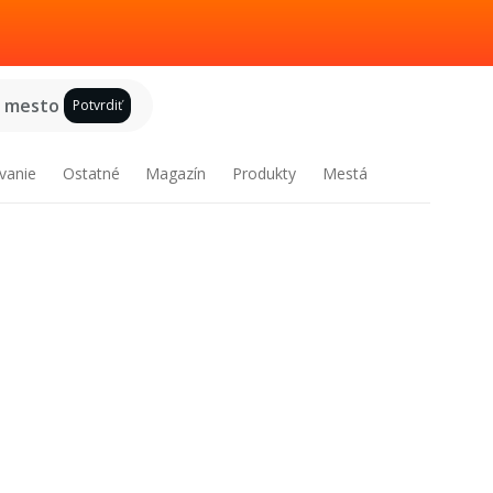
e mesto
Potvrdiť
vanie
Ostatné
Magazín
Produkty
Mestá