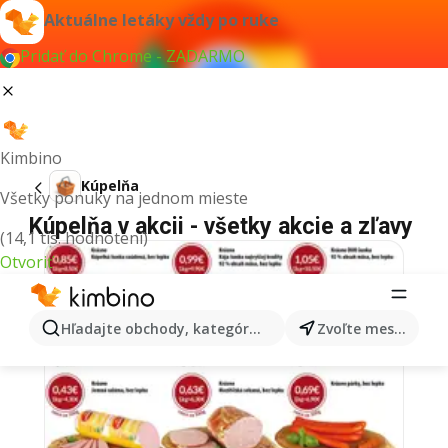
Aktuálne letáky vždy po ruke
Pridať do Chrome - ZADARMO
Kimbino
Kúpelňa
Všetky ponuky na jednom mieste
Kúpelňa v akcii - všetky akcie a zľavy
(14,1 tis. hodnotení)
Otvoriť
Hľadajte obchody, kategórie, produkty...
Zvoľte mesto